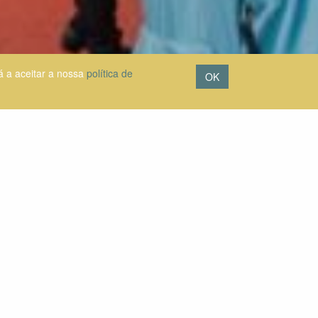
á a aceitar a nossa
política de
OK
eram que a qualidade de vida na sua região é boa (83
regional continua a ser elevada, tal como a confiança
eles. Registam-se as mesmas proporções em termos de
terações climáticas e o ambiente (24 %), bem como a
ser largamente positiva (47 %).