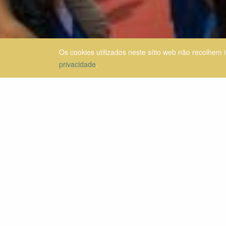
Os cookies utilizados neste sítio web não recolhem 
privacidade
.
Segundo um inquérito Eurobarómetro realizado a níve
% em portugal) e 65 % têm uma perceção positiva da s
na UE, com 58 % dos inquiridos a confiarem nos órg
confiança na UE.
As dimensões consideradas cruciais para o futuro d
educação e a cultura (24 %).
Por último, o otimismo prevalece quanto ao futuro da