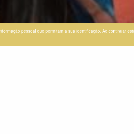
informação pessoal que permitam a sua identificação. Ao continuar est
l regional e publicado hoje pela Comissão, 82 % dos europeus consid
ituação económica regional. A confiança nos órgãos de poder local e 
ãos de poder local e regional e 38 % a afirmarem que não confiam n
a Europa são a economia, a justiça social e o emprego (29 %), as al
s regiões (66 %) e da UE (55 %), enquanto a imagem da UE continua a 