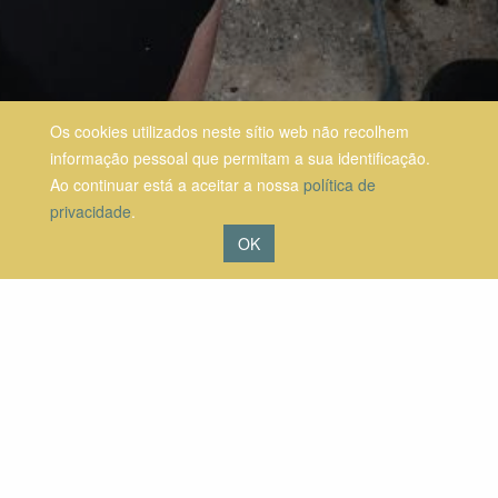
Os cookies utilizados neste sítio web não recolhem
informação pessoal que permitam a sua identificação.
Ao continuar está a aceitar a nossa
política de
privacidade
.
OK
A Comissão vai prestar assistência técnica a 10 regiões da UE
para as ajudar a atrair, reter e desenvolver talentos.
Para selecionar estas regiões, a Comissão lançou um convite à
manifestação de interesse destinado às regiões que se