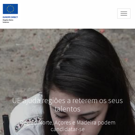
Altern
naveg
UE ajuda regiões a reterem os seus
talentos
Região Norte, Açores e Madeira podem
candidatar-se