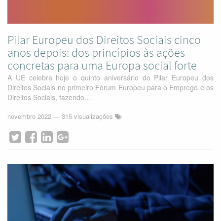
Pilar Europeu dos Direitos Sociais cinco
anos depois: dos princípios às ações
concretas para uma Europa social forte
A UE celebra hoje o quinto aniversário do Pilar Europeu dos
Direitos Sociais no primeiro Fórum Europeu para o Emprego e os
Direitos Sociais, fazendo...
novembro 2022
— 315 visualizações