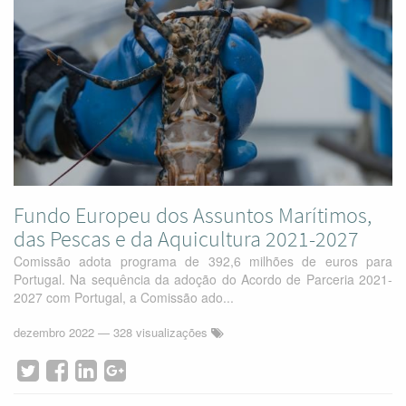
Fundo Europeu dos Assuntos Marítimos,
das Pescas e da Aquicultura 2021-2027
Comissão adota programa de 392,6 milhões de euros para
Portugal. Na sequência da adoção do Acordo de Parceria 2021-
2027 com Portugal, a Comissão ado...
dezembro 2022
— 328 visualizações