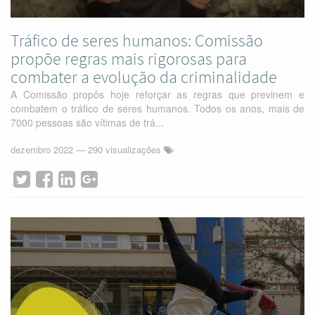
Tráfico de seres humanos: Comissão
propõe regras mais rigorosas para
combater a evolução da criminalidade
A Comissão propôs hoje reforçar as regras que previnem e
combatem o tráfico de seres humanos. Todos os anos, mais de
7000 pessoas são vítimas de trá...
dezembro 2022
— 290 visualizações