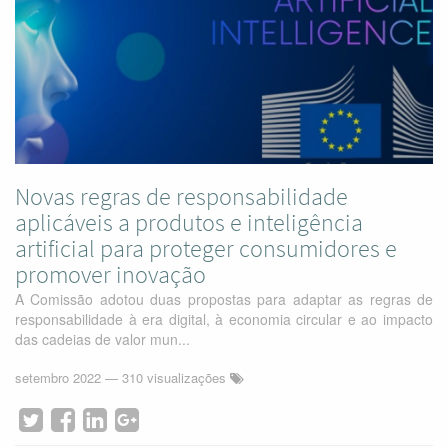
Novas regras de responsabilidade
aplicáveis a produtos e inteligência
artificial para proteger consumidores e
promover inovação
A Comissão adotou duas propostas para adaptar as regras de
responsabilidade à era digital, à economia circular e ao impacto
das cadeias de valor mun...
setembro 2022
— 310 visualizações