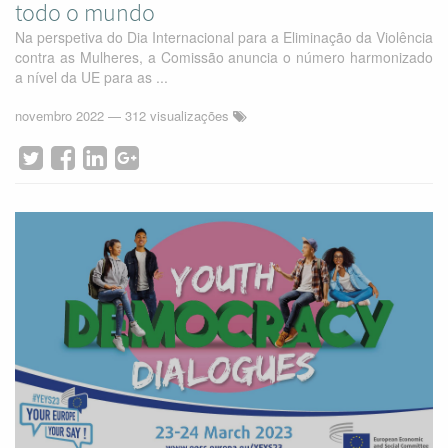
todo o mundo
Na perspetiva do Dia Internacional para a Eliminação da Violência
contra as Mulheres, a Comissão anuncia o número harmonizado
a nível da UE para as ...
novembro 2022
— 312 visualizações