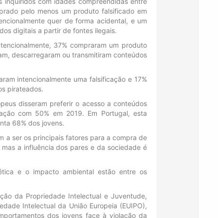
 inquiridos com idades compreendidas entre
prado pelo menos um produto falsificado em
tencionalmente quer de forma acidental, e um
s digitais a partir de fontes ilegais.
intencionalmente, 37% compraram um produto
iram, descarregaram ou transmitiram conteúdos
ram intencionalmente uma falsificação e 17%
s pirateados.
opeus disseram preferir o acesso a conteúdos
aração com 50% em 2019. Em Portugal, esta
nta 68% dos jovens.
m a ser os principais fatores para a compra de
l, mas a influência dos pares e da sociedade é
ética e o impacto ambiental estão entre os
ção da Propriedade Intelectual e Juventude,
iedade Intelectual da União Europeia (EUIPO),
mportamentos dos jovens face à violação da