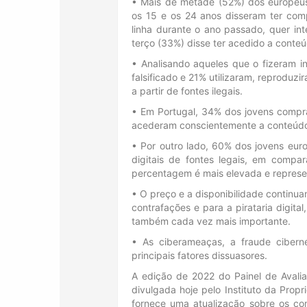
• Mais de metade (52%) dos europeus
os 15 e os 24 anos disseram ter com
linha durante o ano passado, quer in
terço (33%) disse ter acedido a conteúdo
• Analisando aqueles que o fizeram 
falsificado e 21% utilizaram, reproduz
a partir de fontes ilegais.
• Em Portugal, 34% dos jovens compra
acederam conscientemente a conteúdo
• Por outro lado, 60% dos jovens eur
digitais de fontes legais, em comp
percentagem é mais elevada e represe
• O preço e a disponibilidade continua
contrafações e para a pirataria digita
também cada vez mais importante.
• As ciberameaças, a fraude cibern
principais fatores dissuasores.
A edição de 2022 do Painel de Avalia
divulgada hoje pelo Instituto da Propr
fornece uma atualização sobre os co