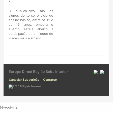
*.
O público-alvo são os
alunos do terceiro ciclo do
ensino básico, entre os 12 e
os 15 anos, embora o
evento esteja aberto à
participação de um leque de
idades mais alargado.
Europe Direct Região Beira Interior
|
Cancelar Subscrição
Contacto
2020 All Rights Reserved
Newsletter