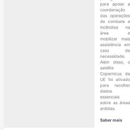
para apoiar 
coordenação
das operaçõe
de combate 
incêndios n
área 
mobilizar mai
assistência e
caso d
necessidade.
Além disso, 
satélite
Copernicus d
UE foi ativad
para recolhe
dados
essenciais
sobre as área
ardidas.
Saber mais