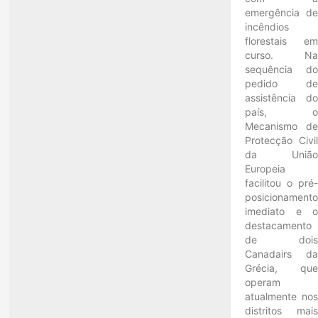
emergência d
incêndios
florestais e
curso. N
sequência d
pedido d
assistência d
país, 
Mecanismo d
Protecção Civi
da Uniã
Europeia
facilitou o pré
posicionament
imediato e 
destacamento
de doi
Canadairs d
Grécia, qu
operam
atualmente no
distritos mai