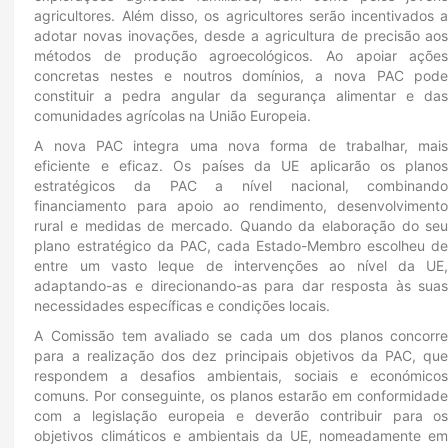
agricultores. Além disso, os agricultores serão incentivados 
adotar novas inovações, desde a agricultura de precisão ao
métodos de produção agroecológicos. Ao apoiar açõe
concretas nestes e noutros domínios, a nova PAC pod
constituir a pedra angular da segurança alimentar e da
comunidades agrícolas na União Europeia.
A nova PAC integra uma nova forma de trabalhar, mai
eficiente e eficaz. Os países da UE aplicarão os plano
estratégicos da PAC a nível nacional, combinand
financiamento para apoio ao rendimento, desenvolviment
rural e medidas de mercado. Quando da elaboração do se
plano estratégico da PAC, cada Estado-Membro escolheu d
entre um vasto leque de intervenções ao nível da UE
adaptando-as e direcionando-as para dar resposta às sua
necessidades específicas e condições locais.
A Comissão tem avaliado se cada um dos planos concorr
para a realização dos dez principais objetivos da PAC, qu
respondem a desafios ambientais, sociais e económico
comuns. Por conseguinte, os planos estarão em conformidad
com a legislação europeia e deverão contribuir para o
objetivos climáticos e ambientais da UE, nomeadamente e