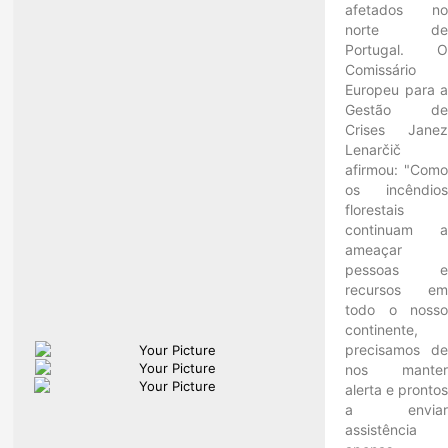
afetados n
norte d
Portugal. 
Comissário
Europeu para 
Gestão d
Crises Jane
Lenarčič
afirmou: "Com
os incêndio
florestais
continuam 
ameaçar
pessoas 
recursos e
todo o noss
continente,
precisamos d
nos mante
alerta e pronto
a envia
assistência