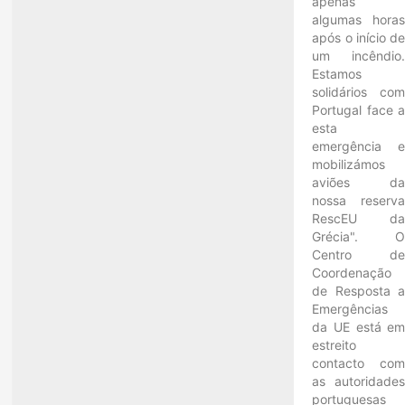
apenas
algumas hora
após o início d
um incêndio
Estamos
solidários co
Portugal face 
esta
emergência 
mobilizámos
aviões d
nossa reserv
RescEU d
Grécia". 
Centro d
Coordenação
de Resposta 
Emergências
da UE está e
estreito
contacto co
as autoridade
portuguesas