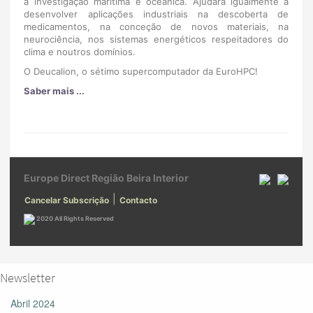
a investigação marítima e oceânica. Ajudará igualmente a
desenvolver aplicações industriais na descoberta de
medicamentos, na conceção de novos materiais, na
neurociência, nos sistemas energéticos respeitadores do
clima e noutros domínios.
O Deucalion, o sétimo supercomputador da EuroHPC!
Saber mais ...
Europe Direct Região Beira Interior
|
Cancelar Subscrição
Contacto
2020 All Rights Reserved
Newsletter
Abril 2024